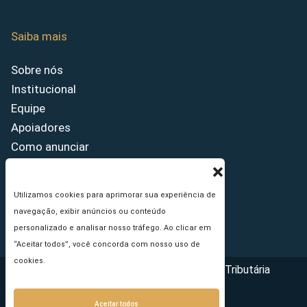
Saiba mais
Sobre nós
Institucional
Equipe
Apoiadores
Como anunciar
Fale conosco
Termos de uso
Utilizamos cookies para aprimorar sua experiência de
Política de privacidade
navegação, exibir anúncios ou conteúdo
Princípios Editoriais
personalizado e analisar nosso tráfego. Ao clicar em
“Aceitar todos”, você concorda com nosso uso de
cookies.
Copyright © 2026 - Portal da Reforma Tributária
Aceitar todos