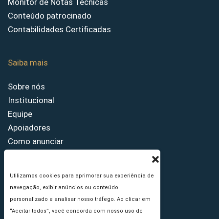
Monitor de Notas Técnicas
Conteúdo patrocinado
Contabilidades Certificadas
Saiba mais
Sobre nós
Institucional
Equipe
Apoiadores
Como anunciar
Fale conosco
Termos de uso
Utilizamos cookies para aprimorar sua experiência de
Política de privacidade
navegação, exibir anúncios ou conteúdo
Princípios Editoriais
personalizado e analisar nosso tráfego. Ao clicar em
“Aceitar todos”, você concorda com nosso uso de