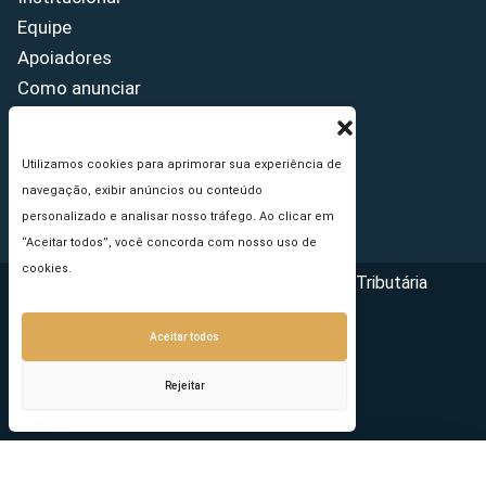
Equipe
Apoiadores
Como anunciar
Fale conosco
Termos de uso
Utilizamos cookies para aprimorar sua experiência de
Política de privacidade
navegação, exibir anúncios ou conteúdo
Princípios Editoriais
personalizado e analisar nosso tráfego. Ao clicar em
“Aceitar todos”, você concorda com nosso uso de
cookies.
Copyright © 2026 - Portal da Reforma Tributária
Aceitar todos
Rejeitar
Seu e-mail