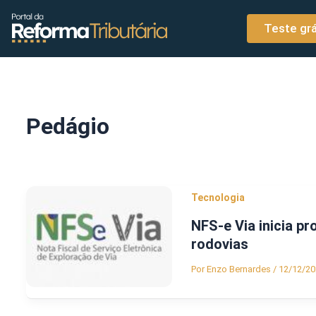
o
Ir para o conteúdo
conteúdo
Teste grá
Pedágio
Tecnologia
NFS-e Via inicia p
rodovias
Por
Enzo Bernardes
/
12/12/20