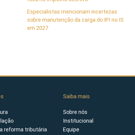
Especialistas mencionam incertezas
sobre manutenção da carga do IPI no IS
em 2027
es
Saiba mais
ura
Sobre nós
slação
Institucional
a reforma tributária
Equipe