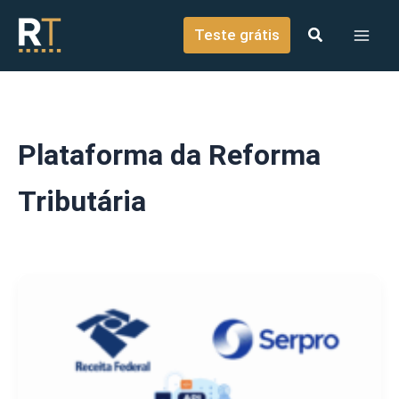
o
Ir para o conteúdo
conteúdo
Teste grátis
Plataforma da Reforma
Tributária