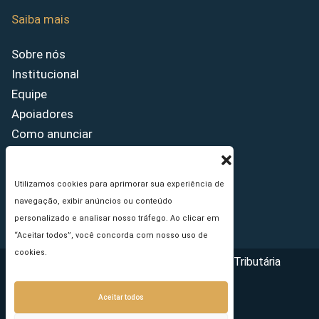
Saiba mais
Sobre nós
Institucional
Equipe
Apoiadores
Como anunciar
Fale conosco
Termos de uso
Utilizamos cookies para aprimorar sua experiência de
Política de privacidade
navegação, exibir anúncios ou conteúdo
Princípios Editoriais
personalizado e analisar nosso tráfego. Ao clicar em
“Aceitar todos”, você concorda com nosso uso de
cookies.
Copyright © 2026 - Portal da Reforma Tributária
Aceitar todos