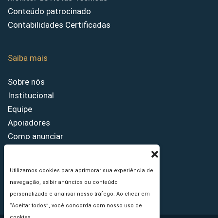
Conteúdo patrocinado
Contabilidades Certificadas
Saiba mais
Sobre nós
Institucional
Equipe
Apoiadores
Como anunciar
Fale conosco
Termos de uso
Utilizamos cookies para aprimorar sua experiência de
Política de privacidade
navegação, exibir anúncios ou conteúdo
Princípios Editoriais
personalizado e analisar nosso tráfego. Ao clicar em
“Aceitar todos”, você concorda com nosso uso de
cookies.