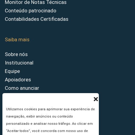
Monitor de Notas Técnicas
Conteúdo patrocinado
Contabilidades Certificadas
Saiba mais
Sobre nós
Institucional
Equipe
Apoiadores
Como anunciar
Fale conosco
Termos de uso
Utilizamos cookies para aprimorar sua experiência de
Política de privacidade
navegação, exibir anúncios ou conteúdo
Princípios Editoriais
personalizado e analisar nosso tráfego. Ao clicar em
“Aceitar todos”, você concorda com nosso uso de