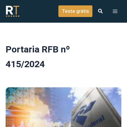
o
Ir para o conteúdo
conteúdo
Teste grátis
Portaria RFB nº
415/2024