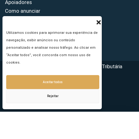
Apoiadores
Como anunciar
Fale conosco
Termos de uso
Utilizamos cookies para aprimorar sua experiência de
Política de privacidade
navegação, exibir anúncios ou conteúdo
Princípios Editoriais
personalizado e analisar nosso tráfego. Ao clicar em
“Aceitar todos”, você concorda com nosso uso de
cookies.
Copyright © 2026 - Portal da Reforma Tributária
Aceitar todos
Rejeitar
Seu e-mail