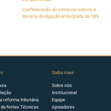
Confederação do comércio solicita à
Receita divulgação antecipada da CBS
es
Saiba mais
ura
Sobre nós
slação
Institucional
a reforma tributária
Equipe
 de Notas Técnicas
Apoiadores