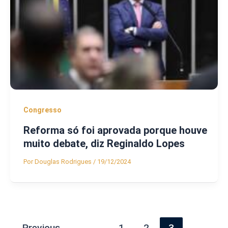
Congresso
Reforma só foi aprovada porque houve
muito debate, diz Reginaldo Lopes
Por
Douglas Rodrigues
/
19/12/2024
←
Previous
1
2
3