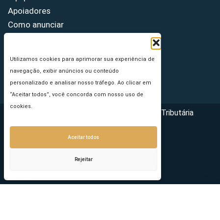
Apoiadores
Como anunciar
Fale conosco
Termos de uso
Utilizamos cookies para aprimorar sua experiência de
Política de privacidade
navegação, exibir anúncios ou conteúdo
Princípios Editoriais
personalizado e analisar nosso tráfego. Ao clicar em
“Aceitar todos”, você concorda com nosso uso de
cookies.
Copyright © 2026 - Portal da Reforma Tributária
Aceitar todos
Rejeitar
Seu e-mail