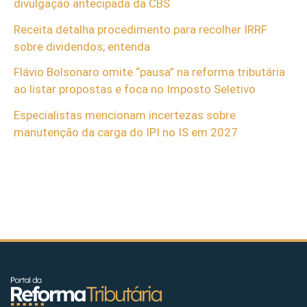
divulgação antecipada da CBS
Receita detalha procedimento para recolher IRRF
sobre dividendos; entenda
Flávio Bolsonaro omite “pausa” na reforma tributária
ao listar propostas e foca no Imposto Seletivo
Especialistas mencionam incertezas sobre
manutenção da carga do IPI no IS em 2027