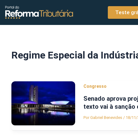
o
Ir para o conteúdo
conteúdo
Teste grá
Regime Especial da Indústri
Congresso
Senado aprova proje
texto vai à sanção 
Por
Gabriel Benevides
/
18/11/