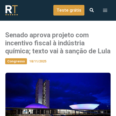
o
Ir para o conteúdo
conteúdo
Teste grátis
Senado aprova projeto com
incentivo fiscal à indústria
química; texto vai à sanção de Lula
Congresso
18/11/2025