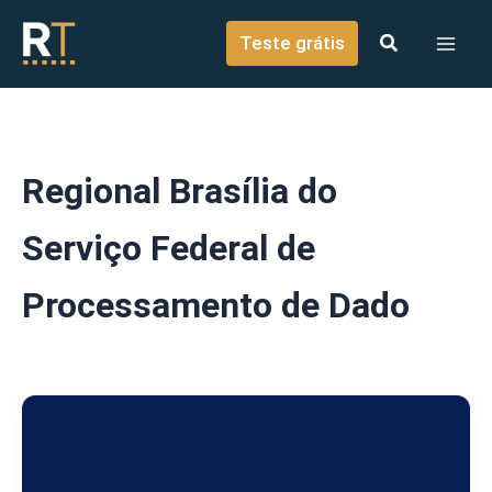
o
Ir para o conteúdo
conteúdo
Teste grátis
Regional Brasília do
Serviço Federal de
Processamento de Dado