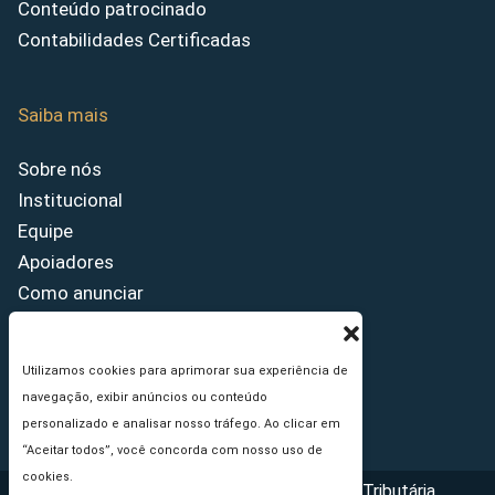
Conteúdo patrocinado
Contabilidades Certificadas
Saiba mais
Sobre nós
Institucional
Equipe
Apoiadores
Como anunciar
Fale conosco
Termos de uso
Utilizamos cookies para aprimorar sua experiência de
Política de privacidade
navegação, exibir anúncios ou conteúdo
Princípios Editoriais
personalizado e analisar nosso tráfego. Ao clicar em
“Aceitar todos”, você concorda com nosso uso de
cookies.
Copyright © 2026 - Portal da Reforma Tributária