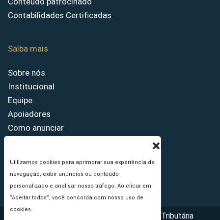
Conteúdo patrocinado
Contabilidades Certificadas
Saiba mais
Sobre nós
Institucional
Equipe
Apoiadores
Como anunciar
Fale conosco
Termos de uso
Utilizamos cookies para aprimorar sua experiência de
Política de privacidade
navegação, exibir anúncios ou conteúdo
Princípios Editoriais
personalizado e analisar nosso tráfego. Ao clicar em
“Aceitar todos”, você concorda com nosso uso de
cookies.
Copyright © 2026 - Portal da Reforma Tributária