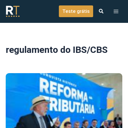
o
Ir para o conteúdo
conteúdo
Teste grátis
regulamento do IBS/CBS