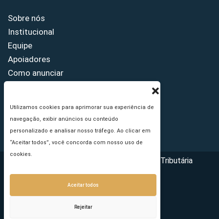
Sobre nós
Institucional
Equipe
Apoiadores
Como anunciar
Fale conosco
Termos de uso
Utilizamos cookies para aprimorar sua experiência de
Política de privacidade
navegação, exibir anúncios ou conteúdo
Princípios Editoriais
personalizado e analisar nosso tráfego. Ao clicar em
“Aceitar todos”, você concorda com nosso uso de
cookies.
Copyright © 2026 - Portal da Reforma Tributária
Aceitar todos
Rejeitar