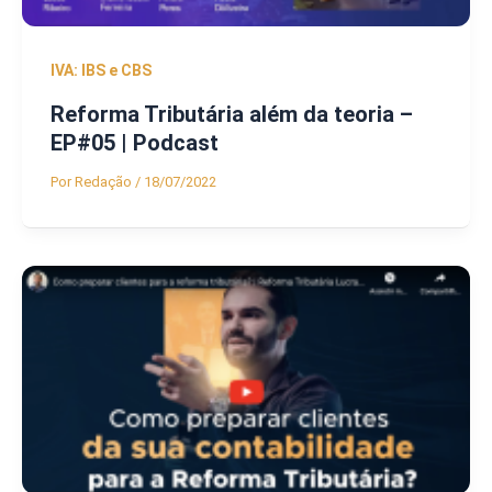
IVA: IBS e CBS
Reforma Tributária além da teoria –
EP#05 | Podcast
Por
Redação
/
18/07/2022