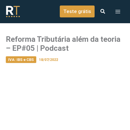
o
Ir para o conteúdo
conteúdo
Teste grátis
Reforma Tributária além da teoria
– EP#05 | Podcast
IVA: IBS e CBS
18/07/2022