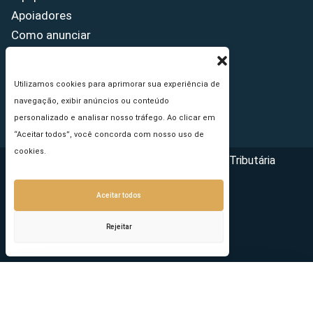
Apoiadores
Como anunciar
Fale conosco
Termos de uso
Utilizamos cookies para aprimorar sua experiência de
Política de privacidade
navegação, exibir anúncios ou conteúdo
Princípios Editoriais
personalizado e analisar nosso tráfego. Ao clicar em
“Aceitar todos”, você concorda com nosso uso de
cookies.
Copyright © 2026 - Portal da Reforma Tributária
Aceitar todos
Rejeitar
Seu e-mail