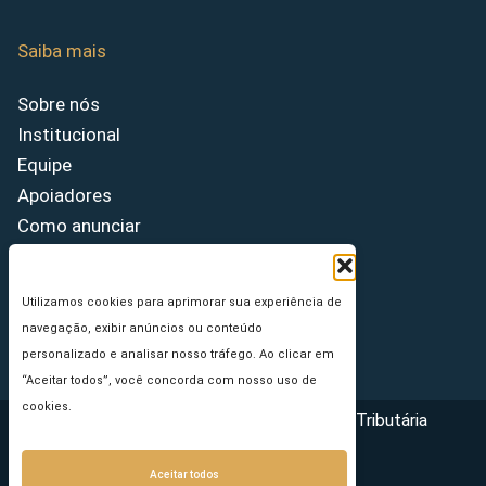
Saiba mais
Sobre nós
Institucional
Equipe
Apoiadores
Como anunciar
Fale conosco
Termos de uso
Utilizamos cookies para aprimorar sua experiência de
Política de privacidade
navegação, exibir anúncios ou conteúdo
Princípios Editoriais
personalizado e analisar nosso tráfego. Ao clicar em
“Aceitar todos”, você concorda com nosso uso de
cookies.
Copyright © 2026 - Portal da Reforma Tributária
Aceitar todos