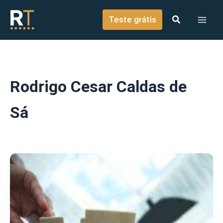
o
Ir para o conteúdo
conteúdo
Teste grátis
Rodrigo Cesar Caldas de
Sá