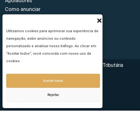
Apoiadores
Como anunciar
Fale conosco
Termos de uso
Utilizamos cookies para aprimorar sua experiência de
Política de privacidade
navegação, exibir anúncios ou conteúdo
Princípios Editoriais
personalizado e analisar nosso tráfego. Ao clicar em
“Aceitar todos”, você concorda com nosso uso de
cookies.
Copyright © 2026 - Portal da Reforma Tributária
Aceitar todos
Rejeitar
Seu e-mail