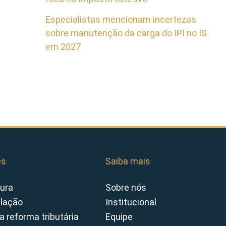
Especialistas mencionam incertezas
sobre manutenção da carga do IPI no IS
em 2027
es
Saiba mais
ura
Sobre nós
slação
Institucional
a reforma tributária
Equipe