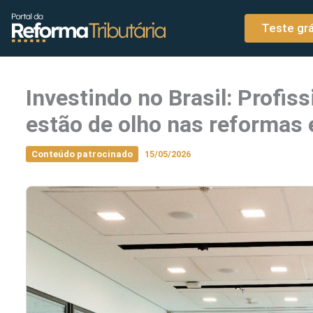
o
Ir para o conteúdo
conteúdo
Teste grá
Investindo no Brasil: Profi
estão de olho nas reformas 
Conteúdo patrocinado
15/05/2026