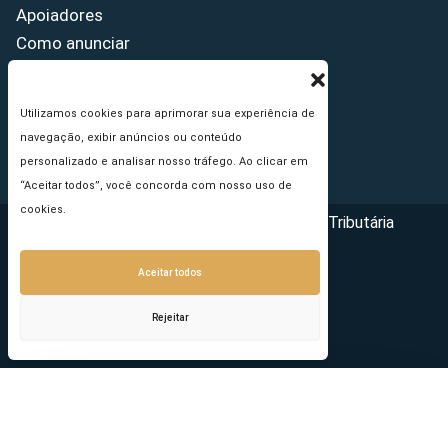
Apoiadores
Como anunciar
Fale conosco
Termos de uso
Utilizamos cookies para aprimorar sua experiência de
Política de privacidade
navegação, exibir anúncios ou conteúdo
Princípios Editoriais
personalizado e analisar nosso tráfego. Ao clicar em
“Aceitar todos”, você concorda com nosso uso de
cookies.
Copyright © 2026 - Portal da Reforma Tributária
Aceitar todos
Rejeitar
Seu e-mail