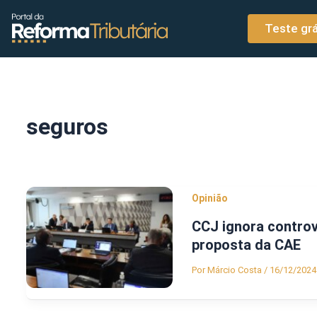
o
Ir para o conteúdo
conteúdo
Teste grá
seguros
Opinião
CCJ ignora controv
proposta da CAE
Por
Márcio Costa
/
16/12/2024