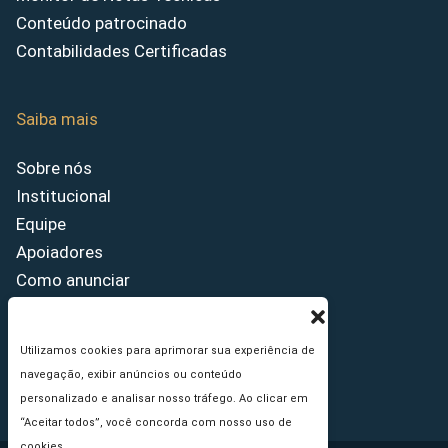
Conteúdo patrocinado
Contabilidades Certificadas
Saiba mais
Sobre nós
Institucional
Equipe
Apoiadores
Como anunciar
Fale conosco
Termos de uso
Utilizamos cookies para aprimorar sua experiência de
Política de privacidade
navegação, exibir anúncios ou conteúdo
Princípios Editoriais
personalizado e analisar nosso tráfego. Ao clicar em
“Aceitar todos”, você concorda com nosso uso de
cookies.