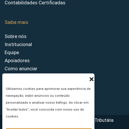
Contabilidades Certificadas
Saiba mais
Sobre nós
Institucional
Equipe
Apoiadores
Como anunciar
Fale conosco
Termos de uso
Utilizamos cookies para aprimorar sua experiência de
Política de privacidade
navegação, exibir anúncios ou conteúdo
Princípios Editoriais
personalizado e analisar nosso tráfego. Ao clicar em
“Aceitar todos”, você concorda com nosso uso de
cookies.
Copyright © 2026 - Portal da Reforma Tributária