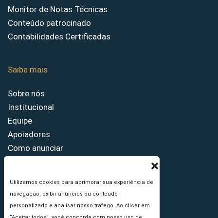
Monitor de Notas Técnicas
Conteúdo patrocinado
Contabilidades Certificadas
Saiba mais
Sobre nós
Institucional
Equipe
Apoiadores
Como anunciar
Fale conosco
Termos de uso
Utilizamos cookies para aprimorar sua experiência de
Política de privacidade
navegação, exibir anúncios ou conteúdo
Princípios Editoriais
personalizado e analisar nosso tráfego. Ao clicar em
“Aceitar todos”, você concorda com nosso uso de