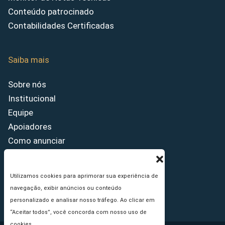
Conteúdo patrocinado
Contabilidades Certificadas
Saiba mais
Sobre nós
Institucional
Equipe
Apoiadores
Como anunciar
Fale conosco
Termos de uso
Utilizamos cookies para aprimorar sua experiência de
Política de privacidade
navegação, exibir anúncios ou conteúdo
Princípios Editoriais
personalizado e analisar nosso tráfego. Ao clicar em
“Aceitar todos”, você concorda com nosso uso de
cookies.