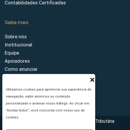
Contabilidades Certificadas
Saiba mais
Sobre nós
Institucional
Equipe
Apoiadores
Como anunciar
Fale conosco
Termos de uso
Utilizamos cookies para aprimorar sua experiência de
Política de privacidade
navegação, exibir anúncios ou conteúdo
Princípios Editoriais
personalizado e analisar nosso tráfego. Ao clicar em
“Aceitar todos”, você concorda com nosso uso de
cookies.
Copyright © 2026 - Portal da Reforma Tributária