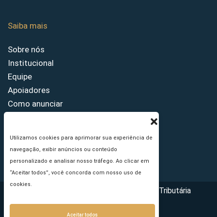
Saiba mais
Sobre nós
Institucional
Equipe
Apoiadores
Como anunciar
Fale conosco
Termos de uso
Utilizamos cookies para aprimorar sua experiência de
Política de privacidade
navegação, exibir anúncios ou conteúdo
Princípios Editoriais
personalizado e analisar nosso tráfego. Ao clicar em
“Aceitar todos”, você concorda com nosso uso de
cookies.
Copyright © 2026 - Portal da Reforma Tributária
Aceitar todos