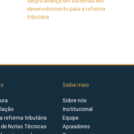
Serpro avança em sistemas em
desenvolvimento para a reforma
tributária
es
Saiba mais
ura
Sobre nós
slação
Institucional
a reforma tributária
Equipe
 de Notas Técnicas
Apoiadores