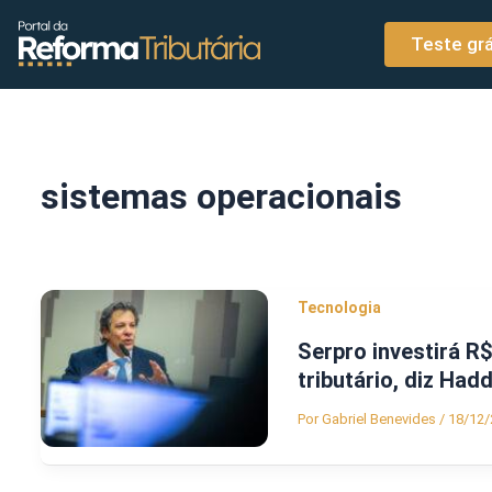
o
Ir para o conteúdo
conteúdo
Teste grá
sistemas operacionais
Tecnologia
Serpro investirá R
tributário, diz Had
Por
Gabriel Benevides
/
18/12/