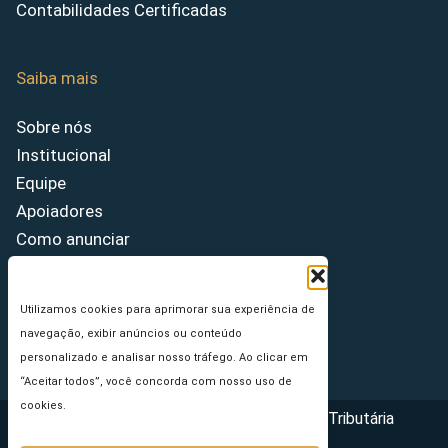
Contabilidades Certificadas
Saiba mais
Sobre nós
Institucional
Equipe
Apoiadores
Como anunciar
Fale conosco
Termos de uso
Utilizamos cookies para aprimorar sua experiência de
Política de privacidade
navegação, exibir anúncios ou conteúdo
Princípios Editoriais
personalizado e analisar nosso tráfego. Ao clicar em
“Aceitar todos”, você concorda com nosso uso de
cookies.
Copyright © 2026 - Portal da Reforma Tributária