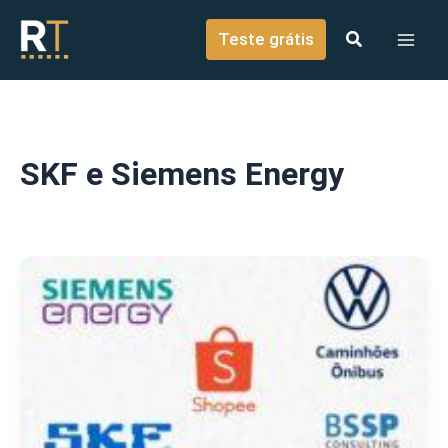
o
Ir para o conteúdo
conteúdo
Teste grátis
SKF e Siemens Energy