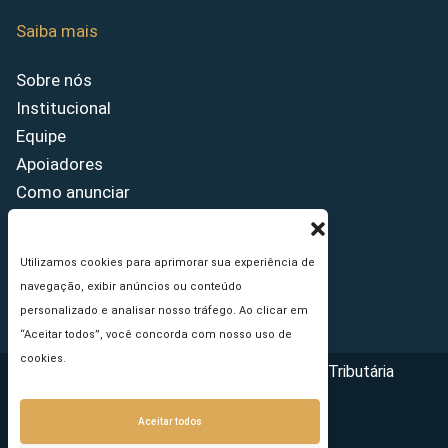
Saiba mais
Sobre nós
Institucional
Equipe
Apoiadores
Como anunciar
Fale conosco
Termos de uso
Utilizamos cookies para aprimorar sua experiência de
Política de privacidade
navegação, exibir anúncios ou conteúdo
Princípios Editoriais
personalizado e analisar nosso tráfego. Ao clicar em
“Aceitar todos”, você concorda com nosso uso de
cookies.
Copyright © 2026 - Portal da Reforma Tributária
Aceitar todos