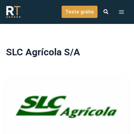
o
Ir para o conteúdo
conteúdo
Teste grátis
SLC Agrícola S/A