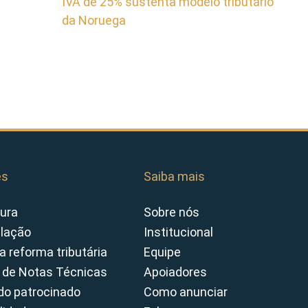
IVA de 25% sustenta modelo tributário
da Noruega
es
Saiba mais
ura
Sobre nós
slação
Institucional
a reforma tributária
Equipe
 de Notas Técnicas
Apoiadores
o patrocinado
Como anunciar