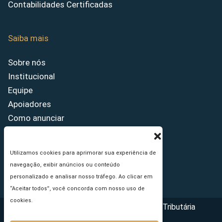
Contabilidades Certificadas
Saiba mais
Sobre nós
Institucional
Equipe
Apoiadores
Como anunciar
Fale conosco
Termos de uso
Utilizamos cookies para aprimorar sua experiência de
Política de privacidade
navegação, exibir anúncios ou conteúdo
Princípios Editoriais
personalizado e analisar nosso tráfego. Ao clicar em
“Aceitar todos”, você concorda com nosso uso de
cookies.
Copyright © 2026 - Portal da Reforma Tributária