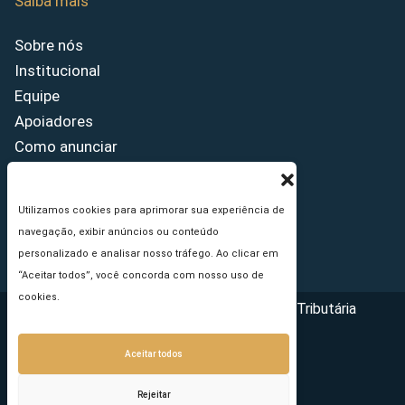
Saiba mais
Sobre nós
Institucional
Equipe
Apoiadores
Como anunciar
Fale conosco
Termos de uso
Utilizamos cookies para aprimorar sua experiência de
Política de privacidade
navegação, exibir anúncios ou conteúdo
Princípios Editoriais
personalizado e analisar nosso tráfego. Ao clicar em
“Aceitar todos”, você concorda com nosso uso de
cookies.
Copyright © 2026 - Portal da Reforma Tributária
Aceitar todos
Rejeitar