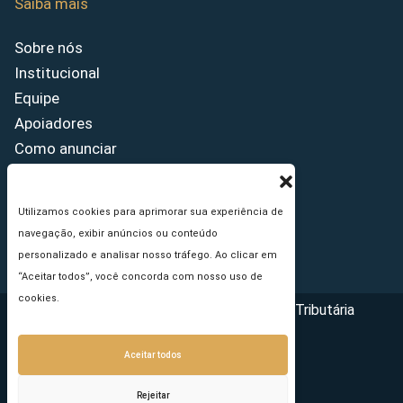
Saiba mais
Sobre nós
Institucional
Equipe
Apoiadores
Como anunciar
Fale conosco
Termos de uso
Utilizamos cookies para aprimorar sua experiência de
Política de privacidade
navegação, exibir anúncios ou conteúdo
Princípios Editoriais
personalizado e analisar nosso tráfego. Ao clicar em
“Aceitar todos”, você concorda com nosso uso de
cookies.
Copyright © 2026 - Portal da Reforma Tributária
Aceitar todos
Rejeitar