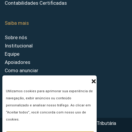
Contabilidades Certificadas
Saiba mais
Sobre nós
Institucional
Equipe
Apoiadores
Como anunciar
Fale conosco
Termos de uso
Utilizamos cookies para aprimorar sua experiência de
Política de privacidade
navegação, exibir anúncios ou conteúdo
Princípios Editoriais
personalizado e analisar nosso tráfego. Ao clicar em
“Aceitar todos”, você concorda com nosso uso de
cookies.
Copyright © 2026 - Portal da Reforma Tributária