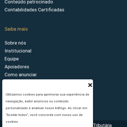
Conteúdo patrocinado
Contabilidades Certificadas
Saiba mais
Sobre nós
Institucional
Equipe
Apoiadores
Como anunciar
Fale conosco
Termos de uso
Utilizamos cookies para aprimorar sua experiência de
Política de privacidade
navegação, exibir anúncios ou conteúdo
Princípios Editoriais
personalizado e analisar nosso tráfego. Ao clicar em
“Aceitar todos”, você concorda com nosso uso de
cookies.
Copyright © 2026 - Portal da Reforma Tributária