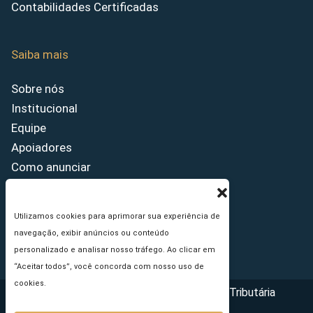
Contabilidades Certificadas
Saiba mais
Sobre nós
Institucional
Equipe
Apoiadores
Como anunciar
Fale conosco
Termos de uso
Utilizamos cookies para aprimorar sua experiência de
Política de privacidade
navegação, exibir anúncios ou conteúdo
Princípios Editoriais
personalizado e analisar nosso tráfego. Ao clicar em
“Aceitar todos”, você concorda com nosso uso de
cookies.
Copyright © 2026 - Portal da Reforma Tributária