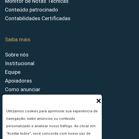
Monitor de Notas Técnicas
Conteúdo patrocinado
Contabilidades Certificadas
Saiba mais
Sobre nós
Institucional
Equipe
Apoiadores
Como anunciar
Fale conosco
Termos de uso
Utilizamos cookies para aprimorar sua experiência de
Política de privacidade
navegação, exibir anúncios ou conteúdo
Princípios Editoriais
personalizado e analisar nosso tráfego. Ao clicar em
“Aceitar todos”, você concorda com nosso uso de