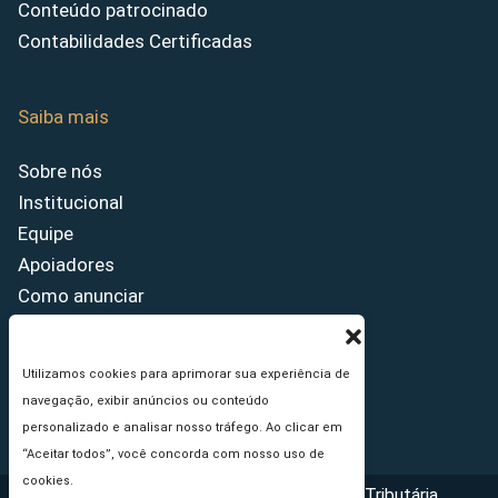
Conteúdo patrocinado
Contabilidades Certificadas
Saiba mais
Sobre nós
Institucional
Equipe
Apoiadores
Como anunciar
Fale conosco
Termos de uso
Utilizamos cookies para aprimorar sua experiência de
Política de privacidade
navegação, exibir anúncios ou conteúdo
Princípios Editoriais
personalizado e analisar nosso tráfego. Ao clicar em
“Aceitar todos”, você concorda com nosso uso de
cookies.
Copyright © 2026 - Portal da Reforma Tributária