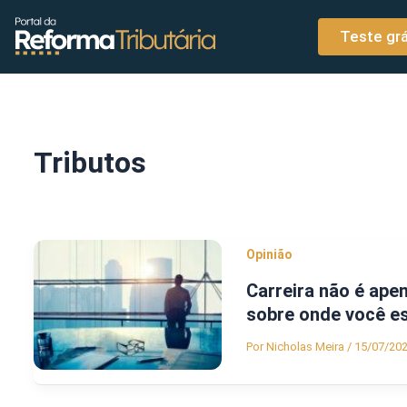
o
Ir para o conteúdo
conteúdo
Teste grá
Tributos
Opinião
Carreira não é ape
sobre onde você es
Por
Nicholas Meira
/
15/07/20