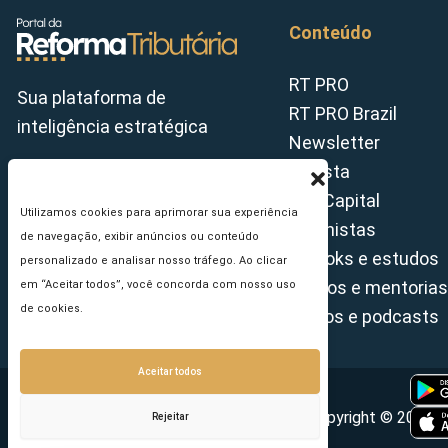
Conteúdo
RT PRO
Sua plataforma de
RT PRO Brazil
inteligência estratégica
Newsletter
Revista
Tax Capital
Utilizamos cookies para aprimorar sua experiência
Colunistas
de navegação, exibir anúncios ou conteúdo
E-books e estudos
personalizado e analisar nosso tráfego. Ao clicar
Cursos e mentorias
em “Aceitar todos”, você concorda com nosso uso
de cookies.
Vídeos e podcasts
Aceitar todos
Copyright © 2026 - 
Rejeitar