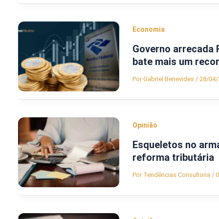
Economia
Governo arrecada R
bate mais um reco
Por
Gabriel Benevides
/
28/04/
Opinião
Esqueletos no armár
reforma tributária
Por
Tendências Consultoria
/
0