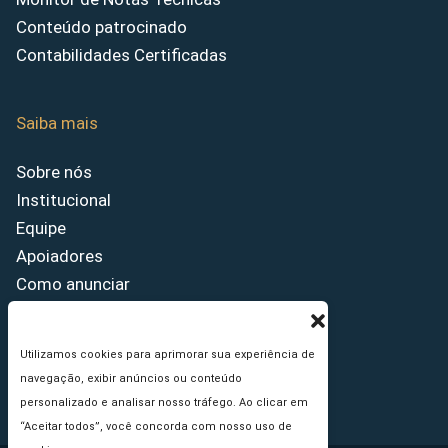
Conteúdo patrocinado
Contabilidades Certificadas
Saiba mais
Sobre nós
Institucional
Equipe
Apoiadores
Como anunciar
Fale conosco
Termos de uso
Utilizamos cookies para aprimorar sua experiência de
Política de privacidade
navegação, exibir anúncios ou conteúdo
Princípios Editoriais
personalizado e analisar nosso tráfego. Ao clicar em
“Aceitar todos”, você concorda com nosso uso de