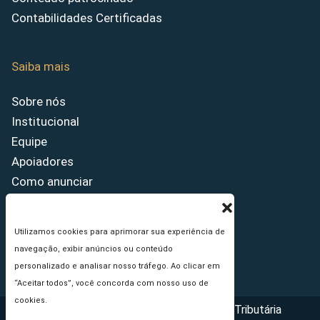
Contabilidades Certificadas
Saiba mais
Sobre nós
Institucional
Equipe
Apoiadores
Como anunciar
Fale conosco
Termos de uso
Utilizamos cookies para aprimorar sua experiência de
Política de privacidade
navegação, exibir anúncios ou conteúdo
Princípios Editoriais
personalizado e analisar nosso tráfego. Ao clicar em
“Aceitar todos”, você concorda com nosso uso de
cookies.
Copyright © 2026 - Portal da Reforma Tributária