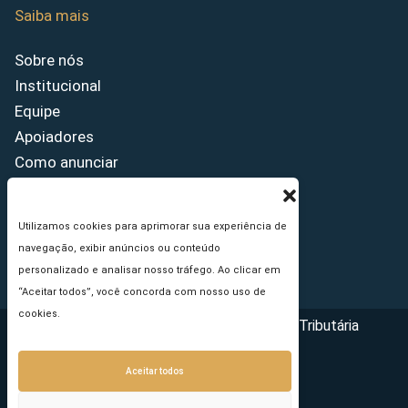
Saiba mais
Sobre nós
Institucional
Equipe
Apoiadores
Como anunciar
Fale conosco
Termos de uso
Utilizamos cookies para aprimorar sua experiência de
Política de privacidade
navegação, exibir anúncios ou conteúdo
Princípios Editoriais
personalizado e analisar nosso tráfego. Ao clicar em
“Aceitar todos”, você concorda com nosso uso de
cookies.
Copyright © 2026 - Portal da Reforma Tributária
Aceitar todos