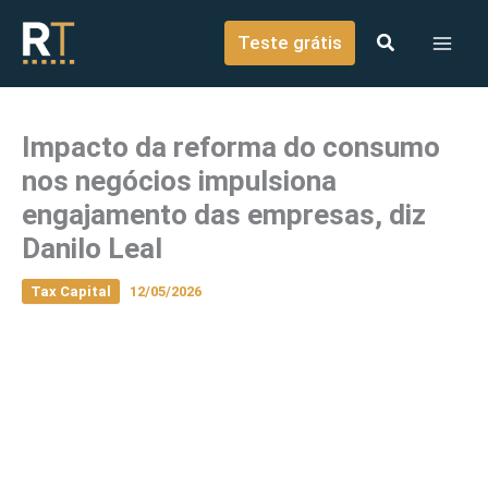
o
Ir para o conteúdo
conteúdo
Teste grátis
Impacto da reforma do consumo
nos negócios impulsiona
engajamento das empresas, diz
Danilo Leal
Tax Capital
12/05/2026