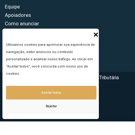
Equipe
Apoiadores
Como anunciar
Fale conosco
Termos de uso
Utilizamos cookies para aprimorar sua experiência de
Política de privacidade
navegação, exibir anúncios ou conteúdo
Princípios Editoriais
personalizado e analisar nosso tráfego. Ao clicar em
“Aceitar todos”, você concorda com nosso uso de
cookies.
Copyright © 2026 - Portal da Reforma Tributária
Aceitar todos
Rejeitar
Seu e-mail