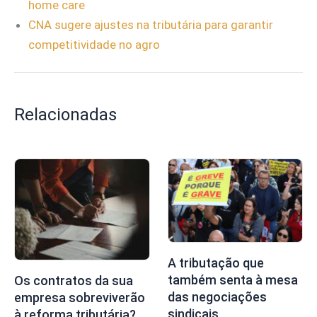
home care
CNA sugere ajustes na tributária para garantir
competitividade no agro
Relacionadas
A tributação que
também senta à mesa
Os contratos da sua
das negociações
empresa sobreviverão
sindicais
à reforma tributária?