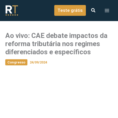
o
Ir para o conteúdo
conteúdo
Teste grátis
Ao vivo: CAE debate impactos da
reforma tributária nos regimes
diferenciados e específicos
Congresso
24/09/2024