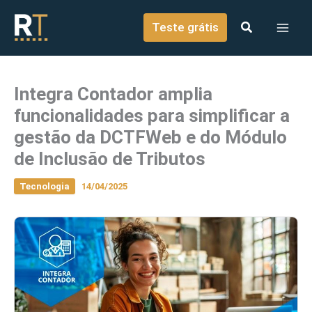
o
Ir para o conteúdo
conteúdo
Teste grátis
Integra Contador amplia
funcionalidades para simplificar a
gestão da DCTFWeb e do Módulo
de Inclusão de Tributos
Tecnologia
14/04/2025