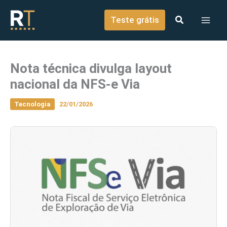
o
Ir para o conteúdo
conteúdo
Teste grátis
Nota técnica divulga layout
nacional da NFS-e Via
Tecnologia
22/01/2026