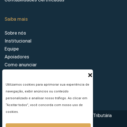
Saiba mais
Sobre nós
Institucional
Equipe
Apoiadores
Como anunciar
Fale conosco
Termos de uso
Utilizamos cookies para aprimorar sua experiência de
Política de privacidade
navegação, exibir anúncios ou conteúdo
Princípios Editoriais
personalizado e analisar nosso tráfego. Ao clicar em
“Aceitar todos”, você concorda com nosso uso de
cookies.
Copyright © 2026 - Portal da Reforma Tributária